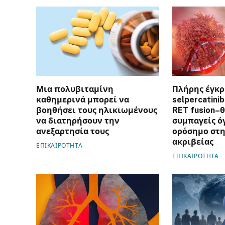
Μια πολυβιταμίνη
Πλήρης έγκρ
καθημερινά μπορεί να
selpercatini
βοηθήσει τους ηλικιωμένους
RET fusion–
να διατηρήσουν την
συμπαγείς ό
ανεξαρτησία τους
ορόσημο στη
ακριβείας
ΕΠΙΚΑΙΡΟΤΗΤΑ
ΕΠΙΚΑΙΡΟΤΗΤΑ