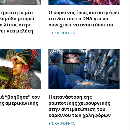
τηριότητα μία
Ο καρκίνος ίσως καταστρέφει
δομάδα μπορεί
το ίδιο του το DNA για να
ο λίπος στην
συνεχίσει να αναπτύσσεται
νει νέα μελέτη
ΕΠΙΚΑΙΡΟΤΗΤΑ
ιά “βοήθησε” τον
Η επανάσταση της
ης αμερικανικής
ρομποτικής χειρουργικής
στην αντιμετώπιση του
καρκίνου των χοληφόρων
ΕΠΙΚΑΙΡΟΤΗΤΑ