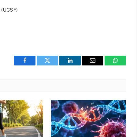
o (UCSF)
Facebook
Twitter
LinkedIn
Email
WhatsAp