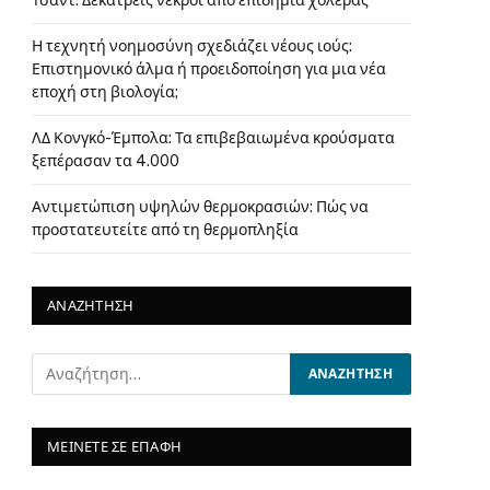
Τσαντ: Δεκατρείς νεκροί από επιδημία χολέρας
Η τεχνητή νοημοσύνη σχεδιάζει νέους ιούς:
Επιστημονικό άλμα ή προειδοποίηση για μια νέα
εποχή στη βιολογία;
ΛΔ Κονγκό-Έμπολα: Τα επιβεβαιωμένα κρούσματα
ξεπέρασαν τα 4.000
Αντιμετώπιση υψηλών θερμοκρασιών: Πώς να
προστατευτείτε από τη θερμοπληξία
ΑΝΑΖΗΤΗΣΗ
ΜΕΙΝΕΤΕ ΣΕ ΕΠΑΦΗ