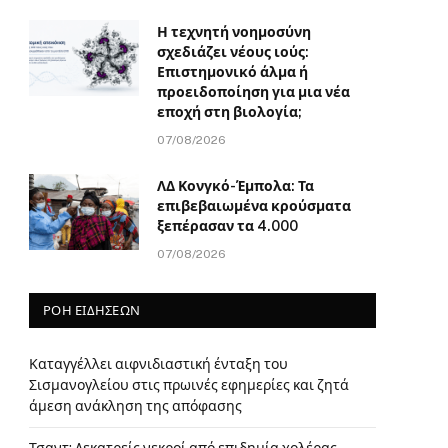
Η τεχνητή νοημοσύνη
σχεδιάζει νέους ιούς:
Επιστημονικό άλμα ή
προειδοποίηση για μια νέα
εποχή στη βιολογία;
07/08/2026
ΛΔ Κονγκό-Έμπολα: Τα
επιβεβαιωμένα κρούσματα
ξεπέρασαν τα 4.000
07/08/2026
ΡΟΗ ΕΙΔΗΣΕΩΝ
Καταγγέλλει αιφνιδιαστική ένταξη του
Σισμανογλείου στις πρωινές εφημερίες και ζητά
άμεση ανάκληση της απόφασης