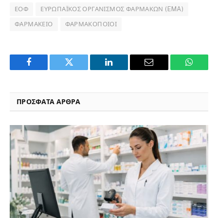
ΕΟΦ
ΕΥΡΩΠΑΪΚΌΣ ΟΡΓΑΝΙΣΜΌΣ ΦΑΡΜΆΚΩΝ (EMA)
ΦΑΡΜΑΚΕΊΟ
ΦΑΡΜΑΚΟΠΟΙΟΊ
Facebook
Twitter
LinkedIn
Email
WhatsA
ΠΡΟΣΦΑΤΑ ΑΡΘΡΑ