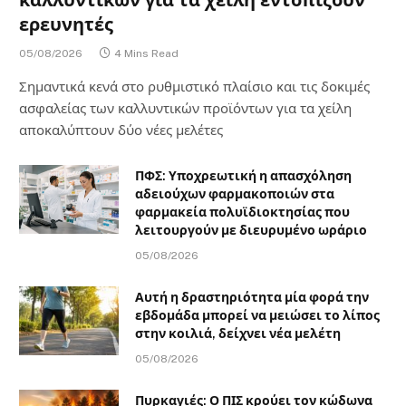
καλλυντικών για τα χείλη εντοπίζουν
ερευνητές
05/08/2026
4 Mins Read
Σημαντικά κενά στο ρυθμιστικό πλαίσιο και τις δοκιμές
ασφαλείας των καλλυντικών προϊόντων για τα χείλη
αποκαλύπτουν δύο νέες μελέτες
ΠΦΣ: Υποχρεωτική η απασχόληση
αδειούχων φαρμακοποιών στα
φαρμακεία πολυϊδιοκτησίας που
λειτουργούν με διευρυμένο ωράριο
05/08/2026
Αυτή η δραστηριότητα μία φορά την
εβδομάδα μπορεί να μειώσει το λίπος
στην κοιλιά, δείχνει νέα μελέτη
05/08/2026
Πυρκαγιές: Ο ΠΙΣ κρούει τον κώδωνα