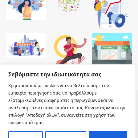
Σεβόμαστε την ιδιωτικότητα σας
Χρησιμοποιούμε cookies για να βελτιώσουμε την
εμπειρία περιήγησής σας, να προβάλλουμε
εξατομικευμένες διαφημίσεις ή περιεχόμενο και να
© 2026 Dailypharmanews. Designed by
Dailypharmanews
.
αναλύουμε την επισκεψιμότητά μας. Κάνοντας κλικ στην
επιλογή "Αποδοχή όλων", συναινείτε στη χρήση των
Αρχική
Όροι χρήσης
Πολιτική cookies
cookies από εμάς.
Πολιτική απορρήτου
Πνευματική Ιδιοκτησία
Επικοινωνία