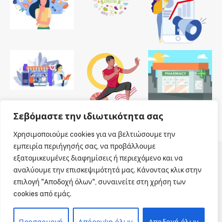
Σεβόμαστε την ιδιωτικότητα σας
Χρησιμοποιούμε cookies για να βελτιώσουμε την
εμπειρία περιήγησής σας, να προβάλλουμε
εξατομικευμένες διαφημίσεις ή περιεχόμενο και να
© 2026 Dailypharmanews. Designed by
Dailypharmanews
.
αναλύουμε την επισκεψιμότητά μας. Κάνοντας κλικ στην
επιλογή "Αποδοχή όλων", συναινείτε στη χρήση των
Αρχική
Όροι χρήσης
Πολιτική cookies
cookies από εμάς.
Πολιτική απορρήτου
Πνευματική Ιδιοκτησία
Επικοινωνία