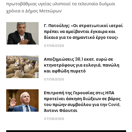
πρωτοβάθμιας υγείας υλοποιεί τα τελευταία δυόμισι
χρόνια ο Δήμος Μετεώρων
Γ. Πατούλης: «Οι στρατιωτικοί ιατροί
πρέπει να αμείβονται έγκαιρα και
δίκαια για το σημαντικό έργο τους»
07/08/2026
Αποζημιώσεις 38,1 εκατ. ευρώ σε
κτηνοτρόφους για ευλογιά, πανώλη
και αφθώδη πυρετό
07/08/2026
Επιτροπή της Γερουσίας στις ΗΠΑ
προτείνει άσκηση διώξεων σε βάρος
του πρώην συμβούλου για την Covid,
Άντονι Φάουτσι
07/08/2026