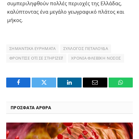
συμπεριληφθούν πολλές περιοχές της Ελλάδας,
καλύπτοντας ένα μεγάλο γεωγραφικό πλάτος και
μήκος.
ΣΗΜΑΝΤΙΚΆ ΕΥΡΉΜΑΤΑ
ΣΎΛΛΟΓΟΣ ΠΕΤΑΛΟΎΔΑ
ΦΡΌΝΤΙΣΕ ΌΤΙ ΣΕ ΣΤΗΡΊΖΕΙ!
ΧΡΌΝΙΑ ΦΛΕΒΙΚΉ ΝΌΣΟΣ
Facebook
Twitter
LinkedIn
Email
WhatsA
ΠΡΟΣΦΑΤΑ ΑΡΘΡΑ