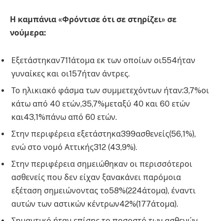
Η καμπάνια «Φρόντισε ότι σε στηρίζει» σε
νούμερα:
Εξετάστηκαν711άτομα εκ των οποίων οι554ήταν
γυναίκες και οι157ήταν άντρες.
Το ηλικιακό φάσμα των συμμετεχόντων ήταν:3,7%οι
κάτω από 40 ετών,35,7%μεταξύ 40 και 60 ετών
και43,1%πάνω από 60 ετών.
Στην περιφέρεια εξετάστηκα399ασθενείς(56,1%),
ενώ στο νομό Αττικής312 (43,9%).
Στην περιφέρεια σημειώθηκαν οι περισσότεροι
ασθενείς που δεν είχαν ξανακάνει παρόμοια
εξέταση σημειώνοντας το58%(224άτομα), έναντι
αυτών των αστικών κέντρων42%(177άτομα).
Σημαντικό ήταν επίσης το ποσοστό των ασθενών