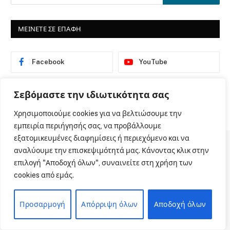
ΜΕΙΝΕΤΕ ΣΕ ΕΠΑΦΗ
Facebook
YouTube
Instagram
Σεβόμαστε την ιδιωτικότητα σας
Χρησιμοποιούμε cookies για να βελτιώσουμε την
εμπειρία περιήγησής σας, να προβάλλουμε
εξατομικευμένες διαφημίσεις ή περιεχόμενο και να
αναλύουμε την επισκεψιμότητά μας. Κάνοντας κλικ στην
επιλογή "Αποδοχή όλων", συναινείτε στη χρήση των
ΤΑΥΤΟΤΗΤΑ
cookies από εμάς.
Προσαρμογή
Απόρριψη όλων
Αποδοχή όλων
ΕΤΑΙΡΙΚΗ ΤΑΥΤΟΤΗΤΑ