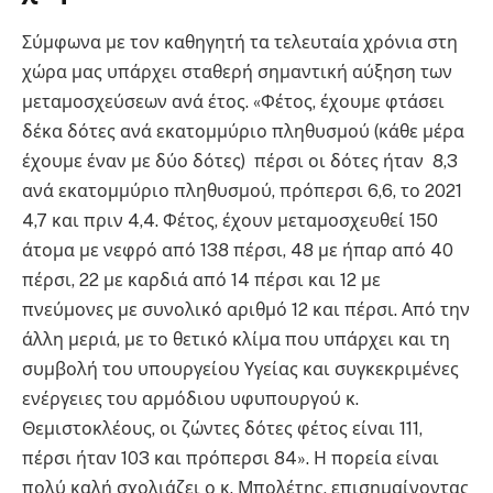
Σύμφωνα με τον καθηγητή τα τελευταία χρόνια στη
χώρα μας υπάρχει σταθερή σημαντική αύξηση των
μεταμοσχεύσεων ανά έτος. «Φέτος, έχουμε φτάσει
δέκα δότες ανά εκατομμύριο πληθυσμού (κάθε μέρα
έχουμε έναν με δύο δότες) πέρσι οι δότες ήταν 8,3
ανά εκατομμύριο πληθυσμού, πρόπερσι 6,6, το 2021
4,7 και πριν 4,4. Φέτος, έχουν μεταμοσχευθεί 150
άτομα με νεφρό από 138 πέρσι, 48 με ήπαρ από 40
πέρσι, 22 με καρδιά από 14 πέρσι και 12 με
πνεύμονες με συνολικό αριθμό 12 και πέρσι. Από την
άλλη μεριά, με το θετικό κλίμα που υπάρχει και τη
συμβολή του υπουργείου Υγείας και συγκεκριμένες
ενέργειες του αρμόδιου υφυπουργού κ.
Θεμιστοκλέους, οι ζώντες δότες φέτος είναι 111,
πέρσι ήταν 103 και πρόπερσι 84». Η πορεία είναι
πολύ καλή σχολιάζει ο κ. Μπολέτης, επισημαίνοντας