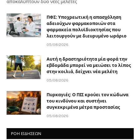
αποκαλύπτουν δύο νέες μελέτες
ΠΦΣ: Υποχρεωτική η απασχόληση
αδειούχων φαρμακοποιών στα
φαρμακεία πολυϊδιοκτησίας που
λειτουργούν με διευρυμένο ωράριο
05/08/2026
Αυτή η δραστηριότητα μία φορά την
εβδομάδα μπορεί να μειώσει το λίπος
στην κοιλιά, δείχνει νέα μελέτη
05/08/2026
Πυρκαγιές: Ο ΠΙΣ κρούει τον κώδωνα
του κινδύνου και συστήνει
συγκεκριμένα μέτρα προστασίας
05/08/2026
ΡΟΗ ΕΙΔΗΣΕΩΝ