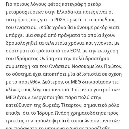
Για ποιους λόγους φέτος κατεγράφη ρεκόρ
μεταμοσχεύσεων στην Ελλάδα και ποιες είναι οι
εκτιμήσεις σας για το 2025, ερωτάται ο πρόεδρος
του Ωνασείου. «Κάθε χρόνο θα κάνουμε ρεκόρ γιατί
υπάρχει μία σειρά από πράγματα τα οποία έχουν
δρομολογηθεί τα τελευταία χρόνια, και γίνονται με
συστηματικό τρόπο από τον ΕΟΜ, με την ενίσχυση
του Ιδρύματος Ωνάση και την πολύ δραστήρια
συμμετοχή και του Ωνάσειου Νοσοκομείου. Πρώτον,
το σύστημα έχει αποκτήσει μία αξιοπιστία σε σχέση
με το παρελθόν. Δεύτερον, οι ΜΕΘ διπλασίασαν τις
κλίνες τους λόγω κορονοϊού. Τρίτον, οι γιατροί των
ΜΕΘ έχουν ενεργοποιηθεί πάρα πολύ στην
κατεύθυνση της δωρεάς. Τέταρτον, σημαντικό ρόλο
έπαιξε ότι το Ίδρυμα Ωνάση χρηματοδότησε προς
τριετίας την πρόσληψη επτά τοπικών συντονιστών
και πρόσφατα το υπουργείο Υγείας προσέλαβε