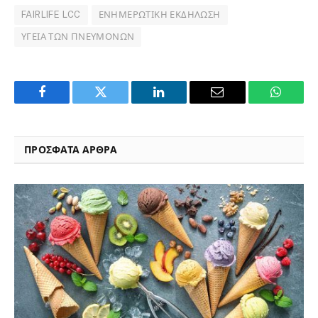
FAIRLIFE LCC
ΕΝΗΜΕΡΩΤΙΚΉ ΕΚΔΉΛΩΣΗ
ΥΓΕΊΑ ΤΩΝ ΠΝΕΥΜΌΝΩΝ
Facebook
Twitter
LinkedIn
Email
WhatsA
ΠΡΟΣΦΑΤΑ ΑΡΘΡΑ