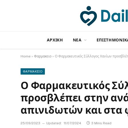
ΑΡΧΙΚΗ
NΕΑ
ΕΠΙΣΤΗΜΟΝΙΚ
Home
»
Φαρμακειο
»
Ο Φαρμακευτικός Σύλλογος Χανίων προσβλέπ
ΦΑΡΜΑΚΕΙΟ
Ο Φαρμακευτικός Σύ
προσβλέπει στην αν
απινιδωτών και στα
25/09/2023
Updated:
11/07/2024
3 Mins Read