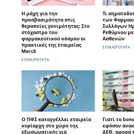
Η μάχη για την
Τι σηματοδο
προσβασιμότητα στις
των Φαρμακ
θεραπείες γονιμότητας: Στο
Συλλόγων Ηρ
στόχαστρο του
Ρεθύμνου με
φαρμακευτικού κόσμου οι
Ασθενών
πρακτικές της εταιρείας
ΕΠΙΚΑΙΡΟΤΗΤΑ
Merck
ΕΠΙΚΑΙΡΟΤΗΤΑ
Ο ΠΦΣ καταγγέλλει εταιρεία
Γιατί το bon
κυρίαρχη στο χώρο της
εφόσον ανακ
εξωσωματικής για
ΔΕΘ, αφορά 