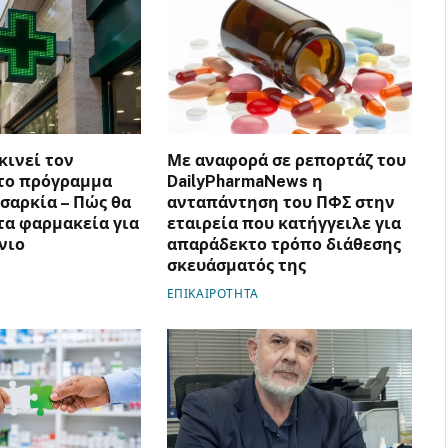
κινεί τον
Με αναφορά σε ρεπορτάζ του
το πρόγραμμα
DailyPharmaNews η
υσαρκία – Πώς θα
ανταπάντηση του ΠΦΣ στην
α φαρμακεία για
εταιρεία που κατήγγειλε για
νιο
απαράδεκτο τρόπο διάθεσης
σκευάσματός της
ΕΠΙΚΑΙΡΟΤΗΤΑ