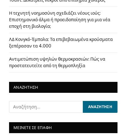
Τσαντ: Δεκατρείς νεκροί από επιδημία χολέρας
Η τεχνητή νοημοσύνη σχεδιάζει νέους ιούς:
Επιστημονικό άλμα ή προειδοποίηση για μια νέα
εποχή στη βιολογία;
ΛΔ Κονγκό-Έμπολα: Τα επιβεβαιωμένα κρούσματα
ξεπέρασαν τα 4.000
Αντιμετώπιση υψηλών θερμοκρασιών: Πώς να
προστατευτείτε από τη θερμοπληξία
ΑΝΑΖΗΤΗΣΗ
ΜΕΙΝΕΤΕ ΣΕ ΕΠΑΦΗ