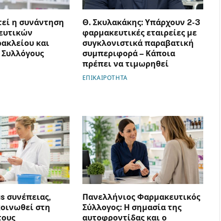
τεί η συνάντηση
Θ. Σκυλακάκης: Υπάρχουν 2-3
ευτικών
φαρμακευτικές εταιρείες με
ακλείου και
συγκλονιστικά παραβατική
 Συλλόγους
συμπεριφορά – Κάποια
πρέπει να τιμωρηθεί
ΕΠΙΚΑΙΡΟΤΗΤΑ
us συνέπειας,
Πανελλήνιος Φαρμακευτικός
οινωθεί στη
Σύλλογος: Η σημασία της
τους
αυτοφροντίδας και ο