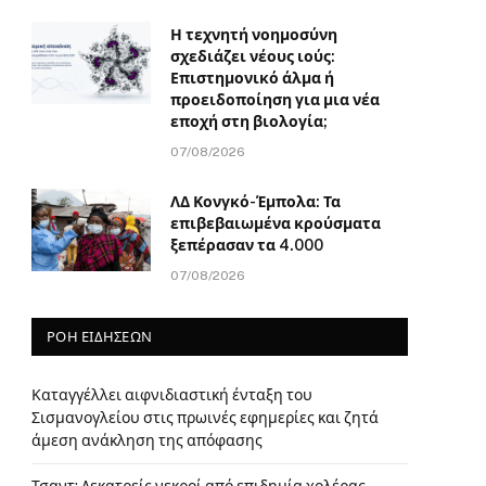
Η τεχνητή νοημοσύνη
σχεδιάζει νέους ιούς:
Επιστημονικό άλμα ή
προειδοποίηση για μια νέα
εποχή στη βιολογία;
07/08/2026
ΛΔ Κονγκό-Έμπολα: Τα
επιβεβαιωμένα κρούσματα
ξεπέρασαν τα 4.000
07/08/2026
ΡΟΗ ΕΙΔΗΣΕΩΝ
Καταγγέλλει αιφνιδιαστική ένταξη του
Σισμανογλείου στις πρωινές εφημερίες και ζητά
άμεση ανάκληση της απόφασης