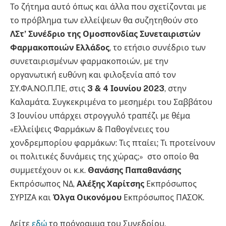
Το ζήτημα αυτό όπως και άλλα που σχετίζονται με
το πρόβλημα των ελλείψεων θα συζητηθούν στο
ΛΣτ’ Συνέδριο της Ομοσπονδίας Συνεταιριστών
Φαρμακοποιών Ελλάδος
, το ετήσιο συνέδριο των
συνεταιρισμένων φαρμακοποιών, με την
οργανωτική ευθύνη και φιλοξενία από τον
ΣΥ.ΦΑ.ΝΟ.Π.ΠΕ, στις
3 & 4 Ιουνίου 2023
, στην
Καλαμάτα. Συγκεκριμένα το μεσημέρι του Σαββάτου
3 Ιουνίου υπάρχει στρογγυλό τραπέζι με θέμα
«Ελλείψεις Φαρμάκων & Παθογένειες του
χονδρεμπορίου φαρμάκων: Τις πταίει; Τι προτείνουν
οι πολιτικές δυνάμεις της χώρας;» στο οποίο θα
συμμετέχουν οι κ.κ.
Θανάσης Παπαθανάσης
Εκπρόσωπος ΝΔ,
Αλέξης Χαρίτσης
Εκπρόσωπος
ΣΥΡΙΖΑ και
Όλγα Οικονόμου
Εκπρόσωπος ΠΑΣΟΚ.
Δείτε
εδώ
το πρόγραμμα του Συνεδρίου.