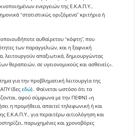
νοποιημένων ενεργειών της Ε.Κ.Α.Π.Υ.,
ημονικά “στατιστικώς οριζόμενα” κριτήρια ή
 οποιουδήποτε αυθαίρετου “κόφτη”, που
σότητες των παραγγελιών, και η ξαφνική
, λειτουργούν απαξιωτικά, δημιουργώντας
ων θεραπειών, σε υγειονομικούς και ασθενείς».
τημα για την προβληματική λειτουργία της
ΑΠΥ (δες
εδώ
). Φαίνεται ωστόσο ότι τα
άζονται, αφού σύμφωνα με την ΠΕΦΝΙ «η
σει η προμήθεια, απαιτεί τηλεφωνική ή και
ς Ε.Κ.Α.Π.Υ., για περαιτέρω αιτιολόγηση και
οστηρίζει, παρωχημένες και χρονοβόρες