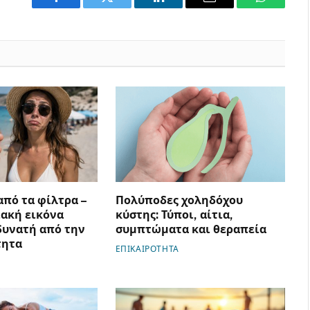
Facebook
Twitter
LinkedIn
Email
WhatsAp
από τα φίλτρα –
Πολύποδες χοληδόχου
ακή εικόνα
κύστης: Τύποι, αίτια,
 δυνατή από την
συμπτώματα και θεραπεία
τητα
ΕΠΙΚΑΙΡΟΤΗΤΑ