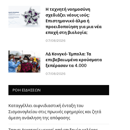
Η τεχνητή νοημοσύνη
σχεδιάζει νέους ιούς:
Επιστημονικό άλμα ή
προειδοποίηση για μια νέα
εποχή στη βιολογία;
07/08/2026
ΛΔ Κονγκό-Έμπολα: Τα
επιβεβαιωμένα κρούσματα
ξεπέρασαν τα 4.000
07/08/2026
ΡΟΗ ΕΙΔΗΣΕΩΝ
Καταγγέλλει αιφνιδιαστική ένταξη του
Σισμανογλείου στις πρωινές εφημερίες και ζητά
άμεση ανάκληση της απόφασης