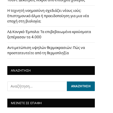
Τσαντ: Δεκατρείς νεκροί από επιδημία χολέρας
Η τεχνητή νοημοσύνη σχεδιάζει νέους ιούς:
Επιστημονικό άλμα ή προειδοποίηση για μια νέα
εποχή στη βιολογία;
ΛΔ Κονγκό-Έμπολα: Τα επιβεβαιωμένα κρούσματα
ξεπέρασαν τα 4.000
Αντιμετώπιση υψηλών θερμοκρασιών: Πώς να
προστατευτείτε από τη θερμοπληξία
ΑΝΑΖΗΤΗΣΗ
ΜΕΙΝΕΤΕ ΣΕ ΕΠΑΦΗ