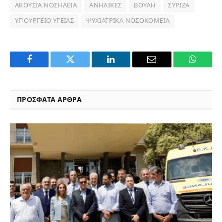
ΑΚΟΎΣΙΑ ΝΟΣΗΛΕΊΑ
ΑΝΉΛΙΚΕΣ
ΒΟΥΛΉ
ΣΥΡΙΖΑ
ΥΠΟΥΡΓΕΊΟ ΥΓΕΊΑΣ
ΨΥΧΙΑΤΡΙΚΆ ΝΟΣΟΚΟΜΕΊΑ
Facebook
Twitter
LinkedIn
Email
WhatsA
ΠΡΟΣΦΑΤΑ ΑΡΘΡΑ