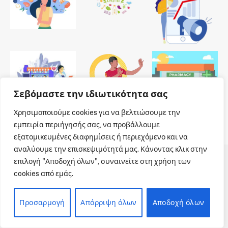
Σεβόμαστε την ιδιωτικότητα σας
Χρησιμοποιούμε cookies για να βελτιώσουμε την
εμπειρία περιήγησής σας, να προβάλλουμε
εξατομικευμένες διαφημίσεις ή περιεχόμενο και να
αναλύουμε την επισκεψιμότητά μας. Κάνοντας κλικ στην
επιλογή "Αποδοχή όλων", συναινείτε στη χρήση των
© 2026 Dailypharmanews. Designed by
Dailypharmanews
.
cookies από εμάς.
Αρχική
Όροι χρήσης
Πολιτική cookies
Προσαρμογή
Απόρριψη όλων
Αποδοχή όλων
Πολιτική απορρήτου
Πνευματική Ιδιοκτησία
Επικοινωνία