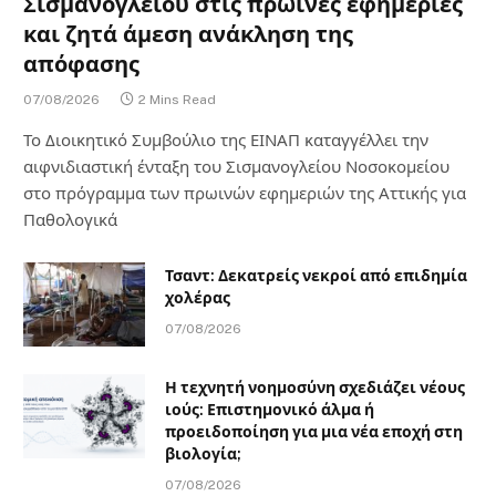
Σισμανογλείου στις πρωινές εφημερίες
και ζητά άμεση ανάκληση της
απόφασης
07/08/2026
2 Mins Read
Το Διοικητικό Συμβούλιο της ΕΙΝΑΠ καταγγέλλει την
αιφνιδιαστική ένταξη του Σισμανογλείου Νοσοκομείου
στο πρόγραμμα των πρωινών εφημεριών της Αττικής για
Παθολογικά
Τσαντ: Δεκατρείς νεκροί από επιδημία
χολέρας
07/08/2026
Η τεχνητή νοημοσύνη σχεδιάζει νέους
ιούς: Επιστημονικό άλμα ή
προειδοποίηση για μια νέα εποχή στη
βιολογία;
07/08/2026