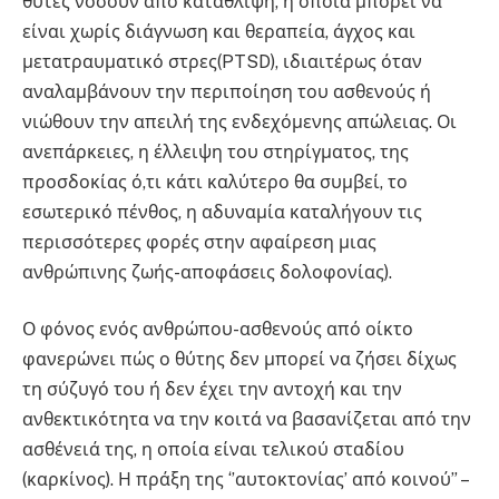
θύτες νοσούν από κατάθλιψη, η οποία μπορεί να
είναι χωρίς διάγνωση και θεραπεία, άγχος και
μετατραυματικό στρες(PTSD), ιδιαιτέρως όταν
αναλαμβάνουν την περιποίηση του ασθενούς ή
νιώθουν την απειλή της ενδεχόμενης απώλειας. Οι
ανεπάρκειες, η έλλειψη του στηρίγματος, της
προσδοκίας ό,τι κάτι καλύτερο θα συμβεί, το
εσωτερικό πένθος, η αδυναμία καταλήγουν τις
περισσότερες φορές στην αφαίρεση μιας
ανθρώπινης ζωής-αποφάσεις δολοφονίας).
Ο φόνος ενός ανθρώπου-ασθενούς από οίκτο
φανερώνει πώς ο θύτης δεν μπορεί να ζήσει δίχως
τη σύζυγό του ή δεν έχει την αντοχή και την
ανθεκτικότητα να την κοιτά να βασανίζεται από την
ασθένειά της, η οποία είναι τελικού σταδίου
(καρκίνος). Η πράξη της ‘’αυτοκτονίας’ από κοινού” –