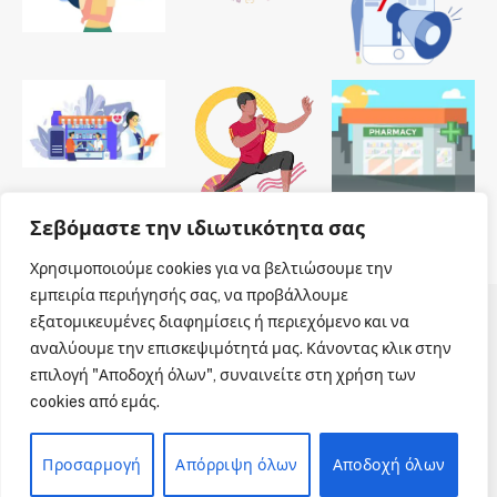
Σεβόμαστε την ιδιωτικότητα σας
Χρησιμοποιούμε cookies για να βελτιώσουμε την
εμπειρία περιήγησής σας, να προβάλλουμε
εξατομικευμένες διαφημίσεις ή περιεχόμενο και να
© 2026 Dailypharmanews. Designed by
Dailypharmanews
.
αναλύουμε την επισκεψιμότητά μας. Κάνοντας κλικ στην
επιλογή "Αποδοχή όλων", συναινείτε στη χρήση των
Αρχική
Όροι χρήσης
Πολιτική cookies
cookies από εμάς.
Πολιτική απορρήτου
Πνευματική Ιδιοκτησία
Επικοινωνία
Προσαρμογή
Απόρριψη όλων
Αποδοχή όλων