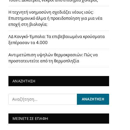
Τσαντ: Δεκατρείς νεκροί από επιδημία χολέρας
Η τεχνητή νοημοσύνη σχεδιάζει νέους ιούς:
Επιστημονικό άλμα ή προειδοποίηση για μια νέα
εποχή στη βιολογία;
ΛΔ Κονγκό-Έμπολα: Τα επιβεβαιωμένα κρούσματα
ξεπέρασαν τα 4.000
Αντιμετώπιση υψηλών θερμοκρασιών: Πώς να
προστατευτείτε από τη θερμοπληξία
ΑΝΑΖΗΤΗΣΗ
ΜΕΙΝΕΤΕ ΣΕ ΕΠΑΦΗ