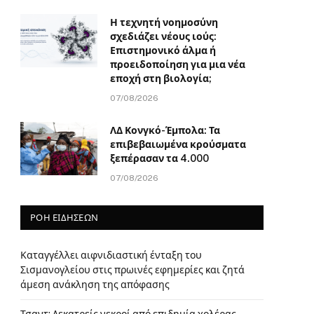
Η τεχνητή νοημοσύνη
σχεδιάζει νέους ιούς:
Επιστημονικό άλμα ή
προειδοποίηση για μια νέα
εποχή στη βιολογία;
07/08/2026
ΛΔ Κονγκό-Έμπολα: Τα
επιβεβαιωμένα κρούσματα
ξεπέρασαν τα 4.000
07/08/2026
ΡΟΗ ΕΙΔΗΣΕΩΝ
Καταγγέλλει αιφνιδιαστική ένταξη του
Σισμανογλείου στις πρωινές εφημερίες και ζητά
άμεση ανάκληση της απόφασης