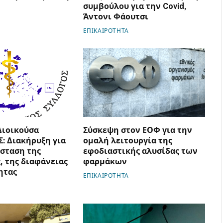
συμβούλου για την Covid,
Άντονι Φάουτσι
ΕΠΙΚΑΙΡΟΤΗΤΑ
Διοικούσα
Σύσκεψη στον ΕΟΦ για την
Σ: Διακήρυξη για
ομαλή λειτουργία της
σταση της
εφοδιαστικής αλυσίδας των
, της διαφάνειας
φαρμάκων
ητας
ΕΠΙΚΑΙΡΟΤΗΤΑ