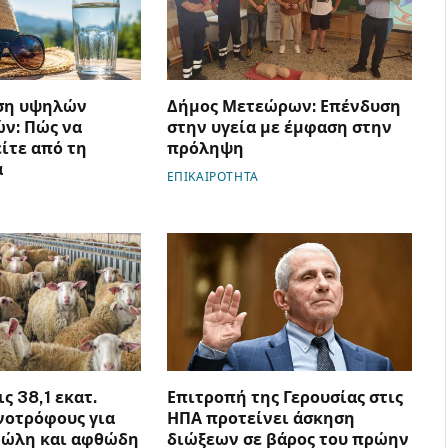
ση υψηλών
Δήμος Μετεώρων: Επένδυση
ν: Πώς να
στην υγεία με έμφαση στην
ίτε από τη
πρόληψη
α
ΕΠΙΚΑΙΡΟΤΗΤΑ
ς 38,1 εκατ.
Επιτροπή της Γερουσίας στις
νοτρόφους για
ΗΠΑ προτείνει άσκηση
νώλη και αφθώδη
διώξεων σε βάρος του πρώην