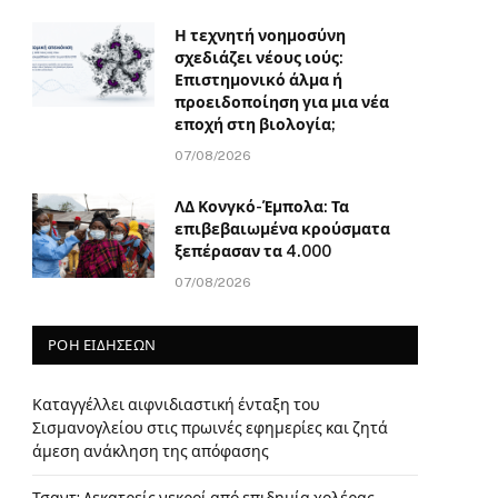
Η τεχνητή νοημοσύνη
σχεδιάζει νέους ιούς:
Επιστημονικό άλμα ή
προειδοποίηση για μια νέα
εποχή στη βιολογία;
07/08/2026
ΛΔ Κονγκό-Έμπολα: Τα
επιβεβαιωμένα κρούσματα
ξεπέρασαν τα 4.000
07/08/2026
ΡΟΗ ΕΙΔΗΣΕΩΝ
Καταγγέλλει αιφνιδιαστική ένταξη του
Σισμανογλείου στις πρωινές εφημερίες και ζητά
άμεση ανάκληση της απόφασης