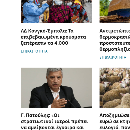
ΛΔ Κονγκό-Έμπολα: Τα
Αντιμετώπι
επιβεβαιωμένα κρούσματα
θερμοκρασιώ
ξεπέρασαν τα 4.000
προστατευτε
θερμοπληξί
ΕΠΙΚΑΙΡΟΤΗΤΑ
ΕΠΙΚΑΙΡΟΤΗΤΑ
Γ. Πατούλης: «Οι
Αποζημιώσει
στρατιωτικοί ιατροί πρέπει
ευρώ σε κτη
να αμείβονται έγκαιρα και
ευλογιά, πα