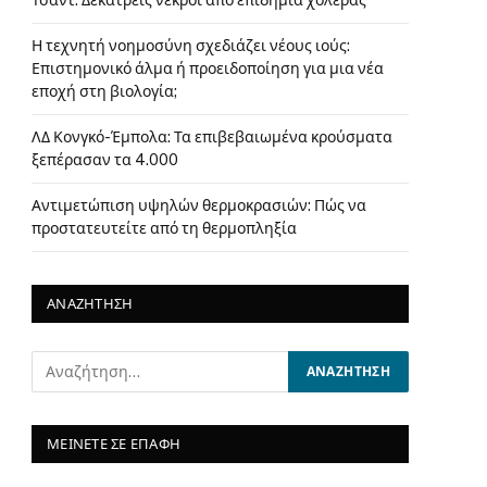
Τσαντ: Δεκατρείς νεκροί από επιδημία χολέρας
Η τεχνητή νοημοσύνη σχεδιάζει νέους ιούς:
Επιστημονικό άλμα ή προειδοποίηση για μια νέα
εποχή στη βιολογία;
ΛΔ Κονγκό-Έμπολα: Τα επιβεβαιωμένα κρούσματα
ξεπέρασαν τα 4.000
Αντιμετώπιση υψηλών θερμοκρασιών: Πώς να
προστατευτείτε από τη θερμοπληξία
ΑΝΑΖΗΤΗΣΗ
ΜΕΙΝΕΤΕ ΣΕ ΕΠΑΦΗ