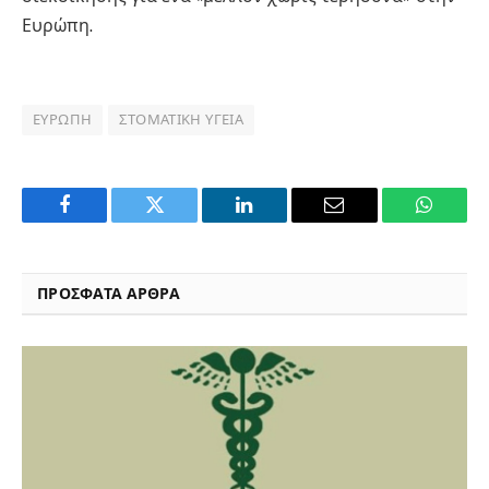
Ευρώπη.
ΕΥΡΏΠΗ
ΣΤΟΜΑΤΙΚΉ ΥΓΕΊΑ
Facebook
Twitter
LinkedIn
Email
WhatsA
ΠΡΟΣΦΑΤΑ ΑΡΘΡΑ