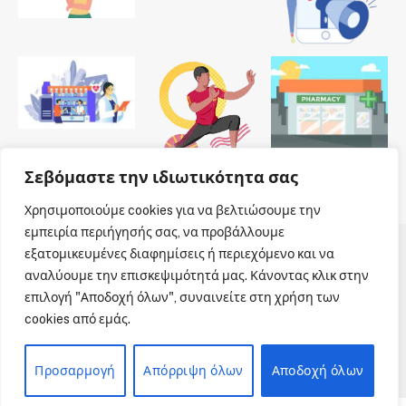
Σεβόμαστε την ιδιωτικότητα σας
Χρησιμοποιούμε cookies για να βελτιώσουμε την
εμπειρία περιήγησής σας, να προβάλλουμε
εξατομικευμένες διαφημίσεις ή περιεχόμενο και να
© 2026 Dailypharmanews. Designed by
Dailypharmanews
.
αναλύουμε την επισκεψιμότητά μας. Κάνοντας κλικ στην
επιλογή "Αποδοχή όλων", συναινείτε στη χρήση των
Αρχική
Όροι χρήσης
Πολιτική cookies
cookies από εμάς.
Πολιτική απορρήτου
Πνευματική Ιδιοκτησία
Επικοινωνία
Προσαρμογή
Απόρριψη όλων
Αποδοχή όλων