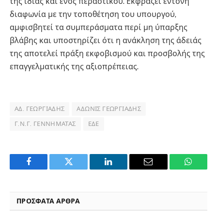
της ίδιας και ενός περαστικού. Εκφράζει έντονη
διαφωνία με την τοποθέτηση του υπουργού,
αμφισβητεί τα συμπεράσματα περί μη ύπαρξης
βλάβης και υποστηρίζει ότι η ανάκληση της άδειάς
της αποτελεί πράξη εκφοβισμού και προσβολής της
επαγγελματικής της αξιοπρέπειας.
ΑΔ. ΓΕΩΡΓΙΆΔΗΣ
ΆΔΩΝΙΣ ΓΕΩΡΓΙΆΔΗΣ
Γ.Ν.Γ. ΓΕΝΝΗΜΑΤΆΣ
ΕΔΕ
Facebook
Twitter
LinkedIn
Email
WhatsA
ΠΡΟΣΦΑΤΑ ΑΡΘΡΑ