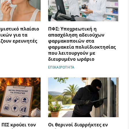
θμιστικό πλαίσιο
ΠΦΣ: Υποχρεωτική η
ικών για τα
απασχόληση αδειούχων
ίζουν ερευνητές
φαρμακοποιών στα
φαρμακεία πολυϊδιοκτησίας
που λειτουργούν με
διευρυμένο ωράριο
ΕΠΙΚΑΙΡΟΤΗΤΑ
 ΠΙΣ κρούει τον
Οι θερινοί διαρρήκτες εν