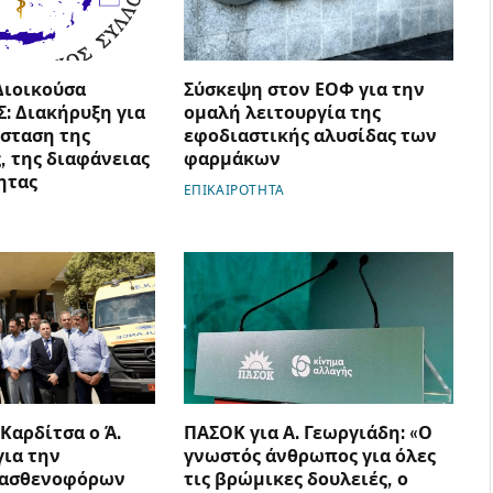
Διοικούσα
Σύσκεψη στον ΕΟΦ για την
Σ: Διακήρυξη για
ομαλή λειτουργία της
σταση της
εφοδιαστικής αλυσίδας των
, της διαφάνειας
φαρμάκων
ητας
ΕΠΙΚΑΙΡΟΤΗΤΑ
 Καρδίτσα ο Ά.
ΠΑΣΟΚ για Α. Γεωργιάδη: «Ο
για την
γνωστός άνθρωπος για όλες
 ασθενοφόρων
τις βρώμικες δουλειές, ο