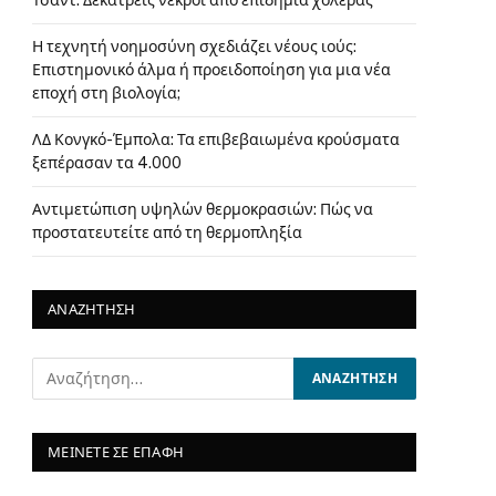
Τσαντ: Δεκατρείς νεκροί από επιδημία χολέρας
Η τεχνητή νοημοσύνη σχεδιάζει νέους ιούς:
Επιστημονικό άλμα ή προειδοποίηση για μια νέα
εποχή στη βιολογία;
ΛΔ Κονγκό-Έμπολα: Τα επιβεβαιωμένα κρούσματα
ξεπέρασαν τα 4.000
Αντιμετώπιση υψηλών θερμοκρασιών: Πώς να
προστατευτείτε από τη θερμοπληξία
ΑΝΑΖΗΤΗΣΗ
ΜΕΙΝΕΤΕ ΣΕ ΕΠΑΦΗ