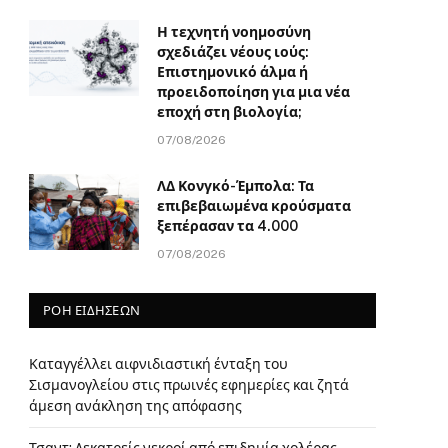
Η τεχνητή νοημοσύνη
σχεδιάζει νέους ιούς:
Επιστημονικό άλμα ή
προειδοποίηση για μια νέα
εποχή στη βιολογία;
07/08/2026
ΛΔ Κονγκό-Έμπολα: Τα
επιβεβαιωμένα κρούσματα
ξεπέρασαν τα 4.000
07/08/2026
ΡΟΗ ΕΙΔΗΣΕΩΝ
Καταγγέλλει αιφνιδιαστική ένταξη του
Σισμανογλείου στις πρωινές εφημερίες και ζητά
άμεση ανάκληση της απόφασης