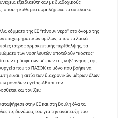
υνέχεια εξειδικεύτηκαν με διαδοχικούς
ις, όπου η κάθε μια συμπλήρωνε το αντιλαϊκό
λλα κόμματα της ΕΕ “πίνουν νερό” στο όνομα της
ων επιχειρηματικών ομίλων, όπου τα λαϊκά
εσίες ιατροφαρμακευτικής περίθαλψης, τα
καιώματα των νοσηλευτών αποτελούν “κόστος”
ιτία των πρόσφατων μέτρων της κυβέρνησης της
ρουργεία που το ΠΑΣΟΚ το μόνο που βρήκε να
 Αυτή είναι η αιτία των διαχρονικών μέτρων όλων
ων μονάδων υγείας-ΑΕ και την
σθέτει και τονίζει:
καταψήφισε στην ΕΕ και στη Βουλή όλα τα
όλες τις δυνάμεις του για την ανάπτυξη του