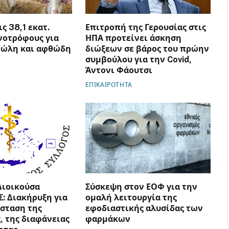
ς 38,1 εκατ.
Επιτροπή της Γερουσίας στις
νοτρόφους για
ΗΠΑ προτείνει άσκηση
νώλη και αφθώδη
διώξεων σε βάρος του πρώην
συμβούλου για την Covid,
Άντονι Φάουτσι
ΕΠΙΚΑΙΡΟΤΗΤΑ
Διοικούσα
Σύσκεψη στον ΕΟΦ για την
Σ: Διακήρυξη για
ομαλή λειτουργία της
σταση της
εφοδιαστικής αλυσίδας των
, της διαφάνειας
φαρμάκων