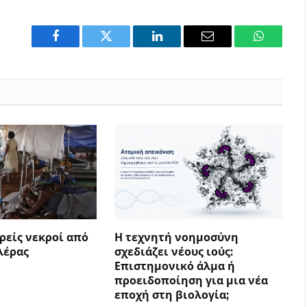
Facebook
Twitter
LinkedIn
Email
WhatsAp
ρείς νεκροί από
Η τεχνητή νοημοσύνη
λέρας
σχεδιάζει νέους ιούς:
Επιστημονικό άλμα ή
προειδοποίηση για μια νέα
εποχή στη βιολογία;