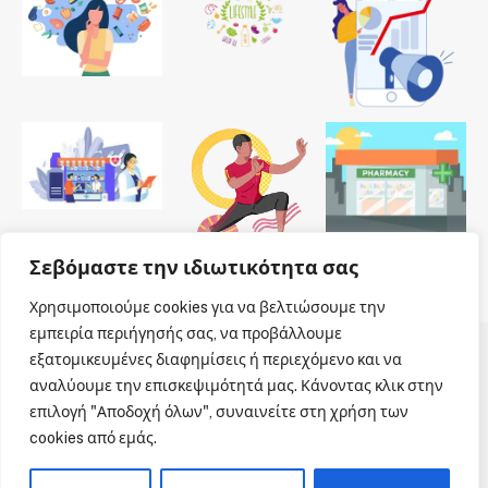
Σεβόμαστε την ιδιωτικότητα σας
Χρησιμοποιούμε cookies για να βελτιώσουμε την
εμπειρία περιήγησής σας, να προβάλλουμε
εξατομικευμένες διαφημίσεις ή περιεχόμενο και να
© 2026 Dailypharmanews. Designed by
Dailypharmanews
.
αναλύουμε την επισκεψιμότητά μας. Κάνοντας κλικ στην
επιλογή "Αποδοχή όλων", συναινείτε στη χρήση των
Αρχική
Όροι χρήσης
Πολιτική cookies
cookies από εμάς.
Πολιτική απορρήτου
Πνευματική Ιδιοκτησία
Επικοινωνία