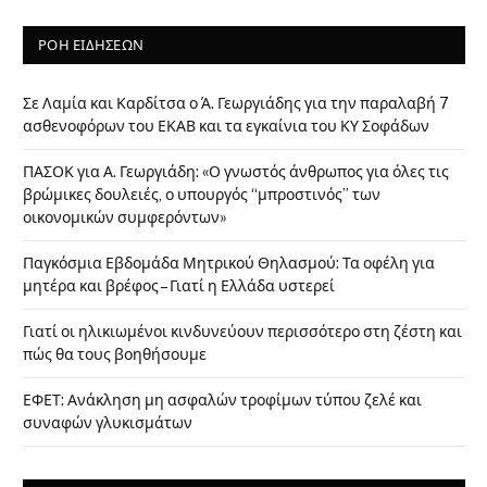
ΡΟΗ ΕΙΔΗΣΕΩΝ
Σε Λαμία και Καρδίτσα ο Ά. Γεωργιάδης για την παραλαβή 7
ασθενοφόρων του ΕΚΑΒ και τα εγκαίνια του ΚΥ Σοφάδων
ΠΑΣΟΚ για Α. Γεωργιάδη: «Ο γνωστός άνθρωπος για όλες τις
βρώμικες δουλειές, ο υπουργός “μπροστινός” των
οικονομικών συμφερόντων»
Παγκόσμια Εβδομάδα Μητρικού Θηλασμού: Τα οφέλη για
μητέρα και βρέφος – Γιατί η Ελλάδα υστερεί
Γιατί οι ηλικιωμένοι κινδυνεύουν περισσότερο στη ζέστη και
πώς θα τους βοηθήσουμε
ΕΦΕΤ: Ανάκληση μη ασφαλών τροφίμων τύπου ζελέ και
συναφών γλυκισμάτων