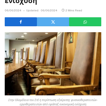
ενίσχυση
06/06/2024
Updated:
06/06/2024
2 Mins Read
Στην Ολομέλεια του ΣτΕ η περίπτωση εξαίρεσης φυσικοθεραπευτών-
εργοθεραπευτών από εφάπαξ οικονομική ενίσχυση