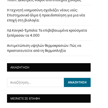
Τσαντ: Δεκατρείς νεκροί από επιδημία χολέρας
Η τεχνητή νοημοσύνη σχεδιάζει νέους ιούς:
Επιστημονικό άλμα ή προειδοποίηση για μια νέα
εποχή στη βιολογία;
ΛΔ Κονγκό-Έμπολα: Τα επιβεβαιωμένα κρούσματα
ξεπέρασαν τα 4.000
Αντιμετώπιση υψηλών θερμοκρασιών: Πώς να
προστατευτείτε από τη θερμοπληξία
ΑΝΑΖΗΤΗΣΗ
ΜΕΙΝΕΤΕ ΣΕ ΕΠΑΦΗ