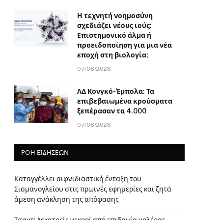
Η τεχνητή νοημοσύνη
σχεδιάζει νέους ιούς:
Επιστημονικό άλμα ή
προειδοποίηση για μια νέα
εποχή στη βιολογία;
07/08/2026
ΛΔ Κονγκό-Έμπολα: Τα
επιβεβαιωμένα κρούσματα
ξεπέρασαν τα 4.000
07/08/2026
ΡΟΗ ΕΙΔΗΣΕΩΝ
Καταγγέλλει αιφνιδιαστική ένταξη του
Σισμανογλείου στις πρωινές εφημερίες και ζητά
άμεση ανάκληση της απόφασης