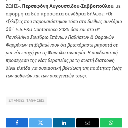
ΖΩΗΣ»,
Περσεφόνη Αυγουστίδου-Σαββοπούλου
, με
αφορμή τα δύο πρόσφατα συνέδρια δήλωσε:
«Οι
εξελίξεις που παρουσιάστηκαν τόσο στο διεθνές συνέδριο
th
ο
39
E.S.PKU Conference 2025 όσο και στο 6
Πανελλήνιο Συνέδριο Σπάνιων Παθήσεων & Ορφανών
Φαρμάκων επιβεβαιώνουν ότι βρισκόμαστε μπροστά σε
μια νέα εποχή για τη Φαινυλκετονουρία. Η συνδυαστική
προσέγγιση της νέας θεραπείας με τη σωστή διατροφή
δίνει ελπίδα για ουσιαστική βελτίωση της ποιότητας ζωής
των ασθενών και των οικογενειών τους».
ΣΠΆΝΙΕΣ ΠΑΘΉΣΕΙΣ
Facebook
Twitter
LinkedIn
Email
WhatsA