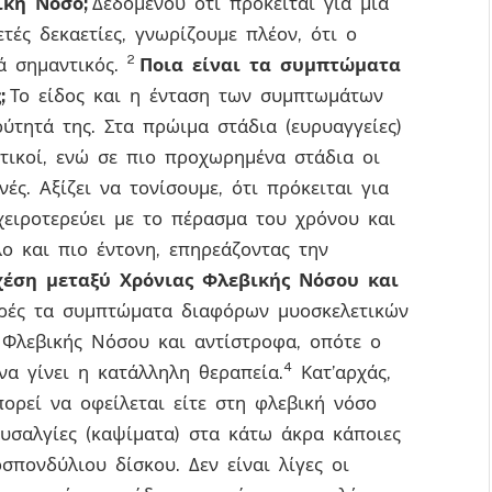
ική Νόσο;
Δεδομένου ότι πρόκειται για μια
τές δεκαετίες, γνωρίζουμε πλέον, ότι ο
2
κά σημαντικός.
Ποια είναι τα συμπτώματα
;
Το είδος και η ένταση των συμπτωμάτων
ύτητά της. Στα πρώιμα στάδια (ευρυαγγείες)
τικοί, ενώ σε πιο προχωρημένα στάδια οι
νές. Αξίζει να τονίσουμε, ότι πρόκειται για
 χειροτερεύει με το πέρασμα του χρόνου και
λο και πιο έντονη, επηρεάζοντας την
χέση μεταξύ Χρόνιας Φλεβικής Νόσου και
ρές τα συμπτώματα διαφόρων μυοσκελετικών
 Φλεβικής Νόσου και αντίστροφα, οπότε ο
4
να γίνει η κατάλληλη θεραπεία.
Κατ’αρχάς,
ορεί να οφείλεται είτε στη φλεβική νόσο
αυσαλγίες (καψίματα) στα κάτω άκρα κάποιες
σπονδύλιου δίσκου. Δεν είναι λίγες οι