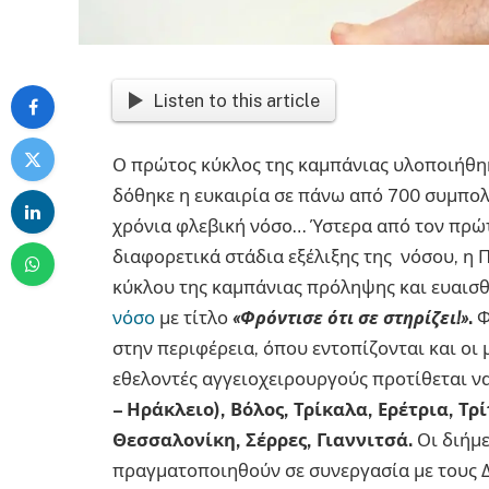
Listen to this article
Ο πρώτος κύκλος της καμπάνιας υλοποιήθηκ
δόθηκε η ευκαιρία σε πάνω από 700 συμπολί
χρόνια φλεβική νόσo…
Ύστερα από τον πρώτ
διαφορετικά στάδια εξέλιξης της νόσου, η
κύκλου της καμπάνιας πρόληψης και ευαισθ
νόσο
με τίτλο
«Φρόντισε ότι σε στηρίζει!»
.
Φ
στην περιφέρεια, όπου εντοπίζονται και οι 
εθελοντές αγγειοχειρουργούς προτίθεται ν
– Ηράκλειο), Βόλος, Τρίκαλα, Ερέτρια, Τ
Θεσσαλονίκη, Σέρρες, Γιαννιτσά.
Οι διήμε
πραγματοποιηθούν σε συνεργασία με τους Δή