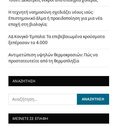
Τσαντ: Δεκατρείς νεκροί από επιδημία χολέρας
Η τεχνητή νοημοσύνη σχεδιάζει νέους ιούς:
Επιστημονικό άλμα ή προειδοποίηση για μια νέα
εποχή στη βιολογία;
ΛΔ Κονγκό-Έμπολα: Τα επιβεβαιωμένα κρούσματα
ξεπέρασαν τα 4.000
Αντιμετώπιση υψηλών θερμοκρασιών: Πώς να
προστατευτείτε από τη θερμοπληξία
ΑΝΑΖΗΤΗΣΗ
ΜΕΙΝΕΤΕ ΣΕ ΕΠΑΦΗ