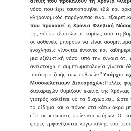
αιτίες που προκαλούν τη Χρόνια Φλεβ
νόσο που έχει ταυτοποιηθεί εδώ και αρκε
κληρονομικός παράγοντας είναι εξαιρετι
που προκαλεί η Χρόνια Φλεβική Νόσος
της νόσου εξαρτώνται κυρίως από τη βαρ
οι ασθενείς μπορούν να είναι ασυμπτωμα
ενοχλήσεις γίνονται έντονες και καθημερι
μια εξελικτική νόσο, υπό την έννοια ότι
αντίστοιχα η συμπτωματολογία γίνεται ό
3
ποιότητα ζωής των ασθενών.
Υπάρχει σ
Μυοσκελετικών Διαταραχών;
Πολλές φο
διαταραχών θυμίζουν εκείνα της Χρόνιας
γιατρός καλείται να τα διαχωρίσει, ώστε 
το οίδημα και ο πόνος στα κάτω άκρα μπ
είτε σε κακώσεις μυών και νεύρων. Οι κ
φορές εμφανίζονται λόγω κήλης του μεσο