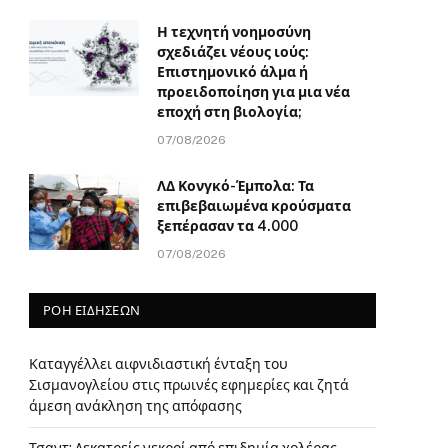
Η τεχνητή νοημοσύνη
σχεδιάζει νέους ιούς:
Επιστημονικό άλμα ή
προειδοποίηση για μια νέα
εποχή στη βιολογία;
07/08/2026
ΛΔ Κονγκό-Έμπολα: Τα
επιβεβαιωμένα κρούσματα
ξεπέρασαν τα 4.000
07/08/2026
ΡΟΗ ΕΙΔΗΣΕΩΝ
Καταγγέλλει αιφνιδιαστική ένταξη του
Σισμανογλείου στις πρωινές εφημερίες και ζητά
άμεση ανάκληση της απόφασης