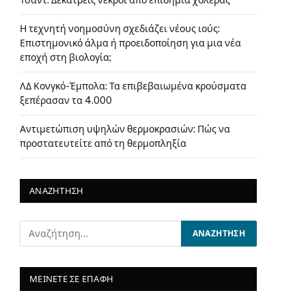
Τσαντ: Δεκατρείς νεκροί από επιδημία χολέρας
Η τεχνητή νοημοσύνη σχεδιάζει νέους ιούς:
Επιστημονικό άλμα ή προειδοποίηση για μια νέα
εποχή στη βιολογία;
ΛΔ Κονγκό-Έμπολα: Τα επιβεβαιωμένα κρούσματα
ξεπέρασαν τα 4.000
Αντιμετώπιση υψηλών θερμοκρασιών: Πώς να
προστατευτείτε από τη θερμοπληξία
ΑΝΑΖΗΤΗΣΗ
ΜΕΙΝΕΤΕ ΣΕ ΕΠΑΦΗ