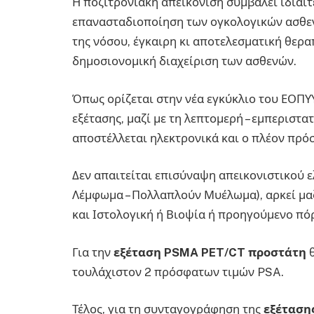
Η ποζιτρονιακή απεικόνιση συμβάλει ιδιαί
επανασταδιοποίηση των ογκολογικών ασθεν
της νόσου, έγκαιρη κι αποτελεσματική θερα
δημοσιονομική διαχείριση των ασθενών.
Όπως ορίζεται στην νέα εγκύκλιο του ΕΟΠΥ
εξέτασης, μαζί με τη λεπτομερή – εμπεριστ
αποστέλλεται ηλεκτρονικά και ο πλέον πρόσ
Δεν απαιτείται επισύναψη απεικονιστικού 
Λέμφωμα – Πολλαπλούν Μυέλωμα), αρκεί μαζ
και Ιστολογική ή Βιοψία ή προηγούμενο πό
Για την
εξέταση PSMA PET/CT προστάτη
θ
τουλάχιστον 2 πρόσφατων τιμών PSA.
Τέλος, για τη συνταγογράφηση της
εξέταση