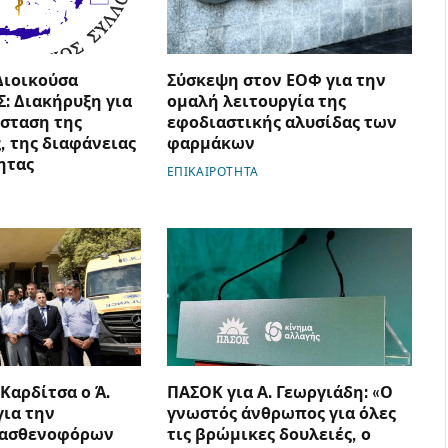
Διοικούσα
Σύσκεψη στον ΕΟΦ για την
Σ: Διακήρυξη για
ομαλή λειτουργία της
σταση της
εφοδιαστικής αλυσίδας των
, της διαφάνειας
φαρμάκων
ητας
ΕΠΙΚΑΙΡΟΤΗΤΑ
 Καρδίτσα ο Ά.
ΠΑΣΟΚ για Α. Γεωργιάδη: «Ο
για την
γνωστός άνθρωπος για όλες
 ασθενοφόρων
τις βρώμικες δουλειές, ο