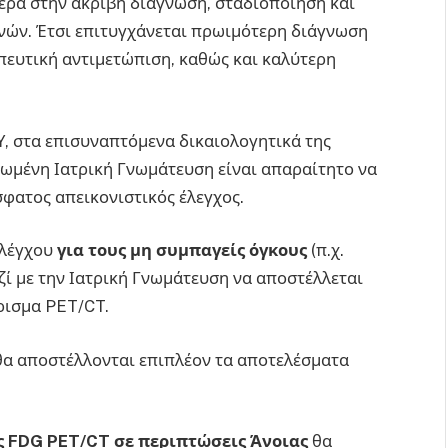
τερα στην ακριβή διάγνωση, σταδιοποίηση και
ών. Έτσι επιτυγχάνεται πρωιμότερη διάγνωση
πευτική αντιμετώπιση, καθώς και καλύτερη
Υ, στα επισυναπτόμενα δικαιολογητικά της
ατωμένη Ιατρική Γνωμάτευση είναι απαραίτητο να
φατος απεικονιστικός έλεγχος.
ελέγχου
για τους μη συμπαγείς όγκους
(π.χ.
ί με την Ιατρική Γνωμάτευση να αποστέλλεται
ρισμα PET/CT.
α αποστέλλονται επιπλέον τα αποτελέσματα
ς FDG PET/CT σε περιπτώσεις Άνοιας
θα