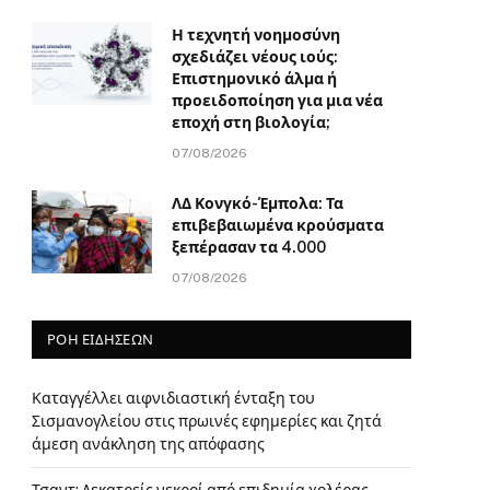
Η τεχνητή νοημοσύνη
σχεδιάζει νέους ιούς:
Επιστημονικό άλμα ή
προειδοποίηση για μια νέα
εποχή στη βιολογία;
07/08/2026
ΛΔ Κονγκό-Έμπολα: Τα
επιβεβαιωμένα κρούσματα
ξεπέρασαν τα 4.000
07/08/2026
ΡΟΗ ΕΙΔΗΣΕΩΝ
Καταγγέλλει αιφνιδιαστική ένταξη του
Σισμανογλείου στις πρωινές εφημερίες και ζητά
άμεση ανάκληση της απόφασης