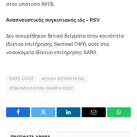
στον υπότυπο Α(Η3).
Αναπνευστικός συγκυτιακός ιός – RSV
Δεν ανευρέθηκαν θετικά δείγματα στην κοινότητα
(δίκτυο επιτήρησης Sentinel ΠΦΥ), ούτε στα
νοσοκομεία (δίκτυο επιτήρησης SARI).
SARS-COV2
ΑΎΞΗΣΗ ΘΕΤΙΚΌΤΗΤΑΣ
ΕΠΙΔΗΜΙΟΛΟΓΙΚΉ ΈΚΘΕΣΗ ΕΟΔΥ
Facebook
Twitter
LinkedIn
Email
WhatsA