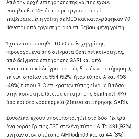
Από την αρχή επιτήρησης της γρίπης έχουν
νοσηλευθεί 146 άτομα με εργαστηριακά
επιβεβαιωμένη γρίπη σε ΜΕΘ και καταγράφηκαν 70
θάνατοι από εργαστηριακά επιβεβαιωμένη γρίπη.
Έχουν τυποποιηθεί 1.050 στελέχη γρίπης
(προερχόμενα από δείγματα Sentinel κοινότητας,
από δείγματα επιτήρησης SARI και από
νοσοκομειακά δείγματα εκτός δικτύων επιτήρησης),
εκ των οποίων τα 554 (52%) ήταν τύπου Α και 496
(48%) τύπου Β. Ο επικρατών τύπος είναι ο Β τόσο
στην κοινότητα (δίκτυο επιτήρησης Sentinel ΠΦΥ)
όσο και στα νοσοκομεία (δίκτυο επιτήρησης SARI).
Συνολικά, έχουν υποτυποποιηθεί στα δύο Κέντρα
Αναφοράς Γρίπης 535 στελέχη τύπου Α. Τα 491 (92%)
ανήκαν στον υπότυπο Α(Η1)pdm09 και τα 44 (8%)