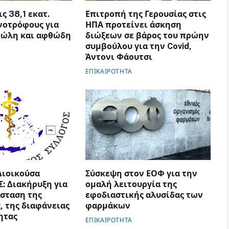
ς 38,1 εκατ.
Επιτροπή της Γερουσίας στις
νοτρόφους για
ΗΠΑ προτείνει άσκηση
νώλη και αφθώδη
διώξεων σε βάρος του πρώην
συμβούλου για την Covid,
Άντονι Φάουτσι
ΕΠΙΚΑΙΡΟΤΗΤΑ
Διοικούσα
Σύσκεψη στον ΕΟΦ για την
Σ: Διακήρυξη για
ομαλή λειτουργία της
σταση της
εφοδιαστικής αλυσίδας των
, της διαφάνειας
φαρμάκων
ητας
ΕΠΙΚΑΙΡΟΤΗΤΑ