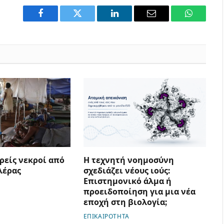
Facebook
Twitter
LinkedIn
Email
WhatsAp
ρείς νεκροί από
Η τεχνητή νοημοσύνη
λέρας
σχεδιάζει νέους ιούς:
Επιστημονικό άλμα ή
προειδοποίηση για μια νέα
εποχή στη βιολογία;
ΕΠΙΚΑΙΡΟΤΗΤΑ