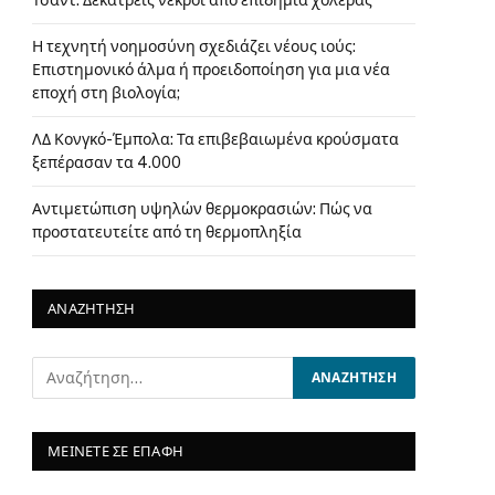
Τσαντ: Δεκατρείς νεκροί από επιδημία χολέρας
Η τεχνητή νοημοσύνη σχεδιάζει νέους ιούς:
Επιστημονικό άλμα ή προειδοποίηση για μια νέα
εποχή στη βιολογία;
ΛΔ Κονγκό-Έμπολα: Τα επιβεβαιωμένα κρούσματα
ξεπέρασαν τα 4.000
Αντιμετώπιση υψηλών θερμοκρασιών: Πώς να
προστατευτείτε από τη θερμοπληξία
ΑΝΑΖΗΤΗΣΗ
ΜΕΙΝΕΤΕ ΣΕ ΕΠΑΦΗ