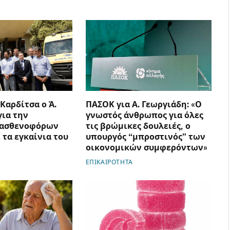
 Καρδίτσα ο Ά.
ΠΑΣΟΚ για Α. Γεωργιάδη: «Ο
για την
γνωστός άνθρωπος για όλες
 ασθενοφόρων
τις βρώμικες δουλειές, ο
 τα εγκαίνια του
υπουργός “μπροστινός” των
οικονομικών συμφερόντων»
ΕΠΙΚΑΙΡΟΤΗΤΑ