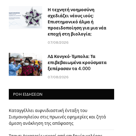
Η τεχνητή νοημοσύνη
σχεδιάζει νέους ιούς:
Επιστημονικό άλμα ή
προειδοποίηση για μια νέα
εποχή στη βιολογία;
07/08/2026
ΛΔ Κονγκό-Έμπολα: Τα
επιβεβαιωμένα κρούσματα
ξεπέρασαν τα 4.000
07/08/2026
ΡΟΗ ΕΙΔΗΣΕΩΝ
Καταγγέλλει αιφνιδιαστική ένταξη του
Σισμανογλείου στις πρωινές εφημερίες και ζητά
άμεση ανάκληση της απόφασης