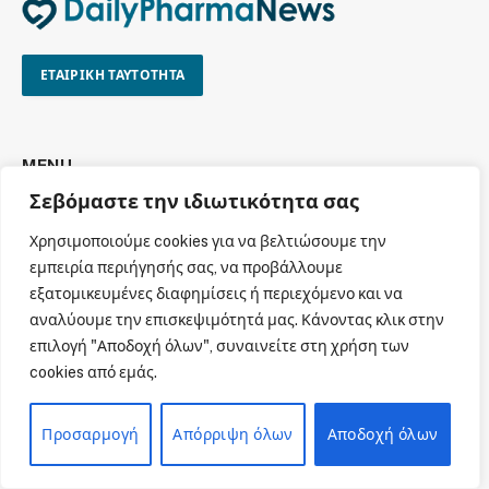
ΕΤΑΙΡΙΚΗ ΤΑΥΤΟΤΗΤΑ
MENU
Σεβόμαστε την ιδιωτικότητα σας
Αρχική
Χρησιμοποιούμε cookies για να βελτιώσουμε την
Όροι χρήσης
εμπειρία περιήγησής σας, να προβάλλουμε
Πολιτική cookies
εξατομικευμένες διαφημίσεις ή περιεχόμενο και να
αναλύουμε την επισκεψιμότητά μας. Κάνοντας κλικ στην
Πολιτική απορρήτου
επιλογή "Αποδοχή όλων", συναινείτε στη χρήση των
Πνευματική Ιδιοκτησία
cookies από εμάς.
Επικοινωνία
Προσαρμογή
Απόρριψη όλων
Αποδοχή όλων