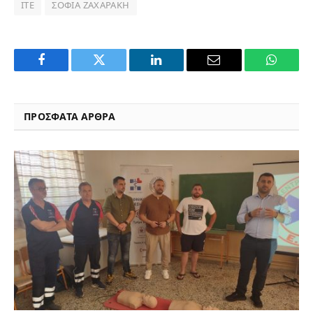
ΙΤΕ
ΣΟΦΊΑ ΖΑΧΑΡΆΚΗ
Facebook
Twitter
LinkedIn
Email
WhatsA
ΠΡΟΣΦΑΤΑ ΑΡΘΡΑ