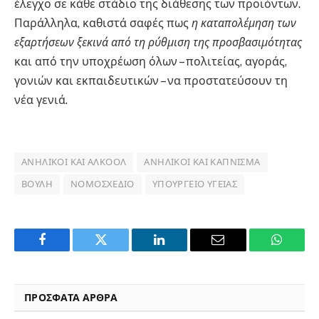
έλεγχο σε κάθε στάδιο της διάθεσης των προϊόντων.
Παράλληλα, καθιστά σαφές πως
η καταπολέμηση των
εξαρτήσεων ξεκινά από τη ρύθμιση της προσβασιμότητας
και από την υποχρέωση όλων – πολιτείας, αγοράς,
γονιών και εκπαιδευτικών – να προστατεύσουν τη
νέα γενιά.
ΑΝΉΛΙΚΟΙ ΚΑΙ ΑΛΚΟΌΛ
ΑΝΉΛΙΚΟΙ ΚΑΙ ΚΆΠΝΙΣΜΑ
ΒΟΥΛΉ
ΝΟΜΟΣΧΈΔΙΟ
ΥΠΟΥΡΓΕΊΟ ΥΓΕΊΑΣ
Facebook
Twitter
LinkedIn
Email
WhatsA
ΠΡΟΣΦΑΤΑ ΑΡΘΡΑ