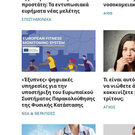
προστάτη: Τα εντυπωσιακά
νοσοκομεια
ευρήματα νέας μελέτης
AIDS
ΕΠΙΣΤΗΜΟΝΙΚΑ
«Έξυπνες» ψηφιακές
Τι είναι αυτ
υπηρεσίες για την
να νιώθετε 
υποστήριξη του Ευρωπαϊκού
κοκκινίζετε
Συστήματος Παρακολούθησης
τρίτους;
της Φυσικής Κατάστασης
ΑΓΧΟΣ
ΝΕΑ & ΘΕΡΑΠΕΙΕΣ