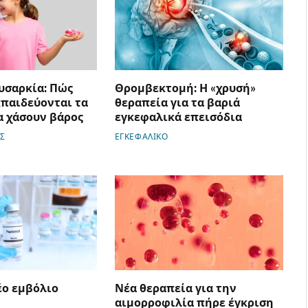
υσαρκία: Πώς
Θρομβεκτομή: Η «χρυσή»
κπαιδεύονται τα
θεραπεία για τα βαριά
α χάσουν βάρος
εγκεφαλικά επεισόδια
Σ
ΕΓΚΕΦΑΛΙΚΟ
έο εμβόλιο
Νέα θεραπεία για την
αιμορροφιλία πήρε έγκριση