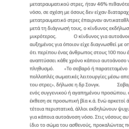
μετατραυματικού στρες, ήταν 46% πιθανότ
νόσο, σε σχέση με όσους δεν είχαν διαταραχ
μετατραυματικό στρες έπαιρναν αντικαταθλ
μετά τη διάγνωσή τους, ο κίνδυνος εκδήλω
μικρότερος. Ο κίνδυνος για αυτοάνοσο
αυξημένος για όποιον είχε διαγνωσθεί με 
ότι περίπου ένας άνθρωπος στους 100 που έ
αναπτύσσει κάθε χρόνο κάποιο αυτοάνοσο ν
πληθυσμό. «Το σοβαρό ή παρατεταμένο συ
πολλαπλές σωματικές λειτουργίες μέσω α
του στρες», δήλωσε η δρ Σονγκ. Σοβαρό 
ενός συγγενικού ή αγαπημένου προσώπου, α
έκθεση σε προσωπική βία κ.ά. Ενώ αρκετοί
τέτοια περιστατικά, άλλοι εκδηλώνουν ψυχι
για κάποια αυτοάνοση νόσο. Στις νόσους αυ
ίδιο το σώμα του ασθενούς, προκαλώντας π