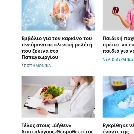
Εμβόλιο για τον καρκίνο του
Παιδική παχ
πνεύμονα σε κλινική μελέτη
πρέπει να ε
που ξεκινά στο
παιδιά για ν
Παπαγεωργίου
ΝΕΑ & ΘΕΡΑΠΕΙΕ
ΕΠΙΣΤΗΜΟΝΙΚΑ
Τέλος στους «δήθεν»
Εγκρίθηκε ν
διαιτολόγους-Θεσμοθετείται
έναντι της