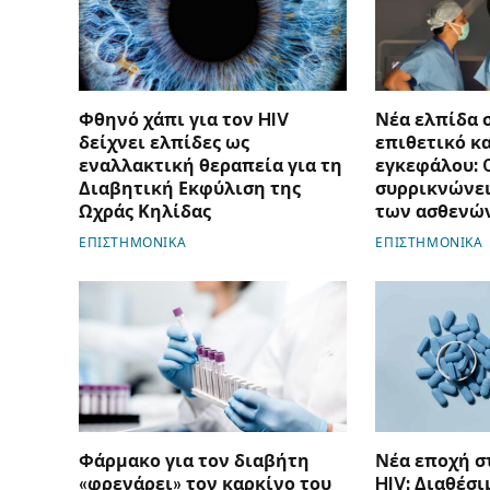
Φθηνό χάπι για τον HIV
Νέα ελπίδα 
δείχνει ελπίδες ως
επιθετικό κ
εναλλακτική θεραπεία για τη
εγκεφάλου: 
Διαβητική Εκφύλιση της
συρρικνώνει
Ωχράς Κηλίδας
των ασθενώ
ΕΠΙΣΤΗΜΟΝΙΚΑ
ΕΠΙΣΤΗΜΟΝΙΚΑ
Φάρμακο για τον διαβήτη
Νέα εποχή 
«φρενάρει» τον καρκίνο του
HIV: Διαθέσι