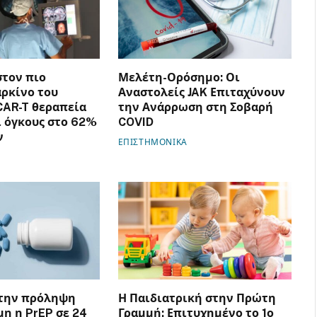
στον πιο
Μελέτη-Ορόσημο: Οι
αρκίνο του
Αναστολείς JAK Επιταχύνουν
CAR-T θεραπεία
την Ανάρρωση στη Σοβαρή
 όγκους στο 62%
COVID
ν
ΕΠΙΣΤΗΜΟΝΙΚΑ
στην πρόληψη
Η Παιδιατρική στην Πρώτη
μη η PrEP σε 24
Γραμμή: Επιτυχημένο το 1ο