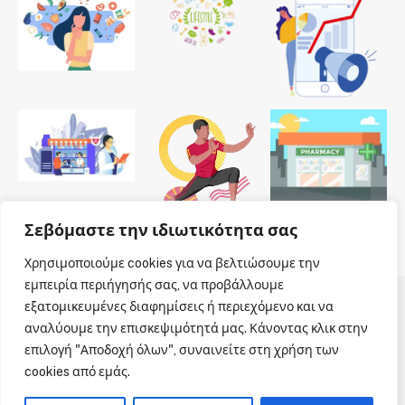
Σεβόμαστε την ιδιωτικότητα σας
Χρησιμοποιούμε cookies για να βελτιώσουμε την
εμπειρία περιήγησής σας, να προβάλλουμε
εξατομικευμένες διαφημίσεις ή περιεχόμενο και να
© 2026 Dailypharmanews. Designed by
Dailypharmanews
.
αναλύουμε την επισκεψιμότητά μας. Κάνοντας κλικ στην
επιλογή "Αποδοχή όλων", συναινείτε στη χρήση των
Αρχική
Όροι χρήσης
Πολιτική cookies
cookies από εμάς.
Πολιτική απορρήτου
Πνευματική Ιδιοκτησία
Επικοινωνία