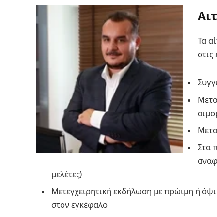
Αι
Τα α
στις 
Συγγ
Μετα
αιμο
Μετα
Στα 
αναφ
μελέτες)
Μετεγχειρητική εκδήλωση με πρώιμη ή όψι
στον εγκέφαλο