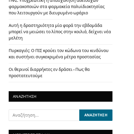
ΠΦΣ: Υποχρεωτική η απασχόληση αδειούχων
φαρμακοποιών στα φαρμακεία πολυϊδιοκτησίας
που λειτουργούν με διευρυμένο ωράριο
Αυτή η δραστηριότητα μία φορά την εβδομάδα
μπορεί να μειώσει το λίπος στην κοιλιά, δείχνει νέα
μελέτη
Πυρκαγιές: Ο ΠΙΣ κρούει τον κώδωνα του κινδύνου
και συστήνει συγκεκριμένα μέτρα προστασίας
Οι θερινοί διαρρήκτες εν δράσει – Πως θα
προστατευτούμε
ΑΝΑΖΗΤΗΣΗ