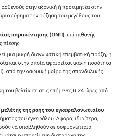
υ ασθενούς στην αξονική ή προτιμητέα στην
ύριο εύρημα την αύξηση του μεγέθους του
αίας παρακέντησης (ΟΝΠ)
, επί πιθανής
 πίεσης.
εί μια μικρή διαγνωστική επεμβατική πράξη, η
σία και στην οποία αφαιρείται ικανή ποσότητα
l), από την οσφυϊκή μοίρα της σπονδυλικής
ική του βελτίωση στις επόμενες 6-24 ώρες από
 μελέτης της ροής του εγκεφαλονωτιαίου
τήματος του εγκεφάλου. Αφορά, ιδιαίτερα,
ορούν να υποβληθούν σε οσφυονωτιαία
τιμάται η υποκείμενη διαταραχή της