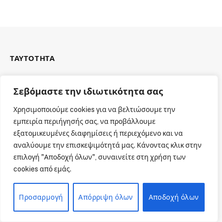
ΤΑΥΤΟΤΗΤΑ
Σεβόμαστε την ιδιωτικότητα σας
Χρησιμοποιούμε cookies για να βελτιώσουμε την
ΕΤΑΙΡΙΚΗ ΤΑΥΤΟΤΗΤΑ
εμπειρία περιήγησής σας, να προβάλλουμε
εξατομικευμένες διαφημίσεις ή περιεχόμενο και να
αναλύουμε την επισκεψιμότητά μας. Κάνοντας κλικ στην
επιλογή "Αποδοχή όλων", συναινείτε στη χρήση των
MENU
cookies από εμάς.
Αρχική
Προσαρμογή
Απόρριψη όλων
Αποδοχή όλων
Όροι χρήσης
Πολιτική cookies