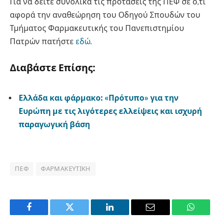
Για να δείτε συνολικά τις προτάσεις της ΠΕΦ σε ό,τι
αφορά την αναθεώρηση του Οδηγού Σπουδών του
Τμήματος Φαρμακευτικής του Πανεπιστημίου
Πατρών πατήστε
εδώ
.
Διαβάστε Επίσης:
Ελλάδα και φάρμακο: «Πρότυπο» για την
Ευρώπη με τις λιγότερες ελλείψεις και ισχυρή
παραγωγική βάση
ΠΕΦ
ΦΑΡΜΑΚΕΥΤΙΚΉ
Facebook
Twitter
LinkedIn
Email
WhatsA